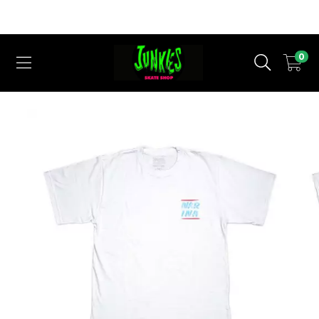
Cupom Desconto ( QUERO DESCONTO ) para a 1° Compra em nosso
Site !
0