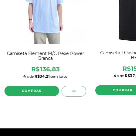
Camiseta Thrash
Camiseta Element M/C Pexe Power
B
Branca
R$15
R$136,83
4
x de
R$37
4
x de
R$34,21
sem juros
COMPRAR
COMPRAR