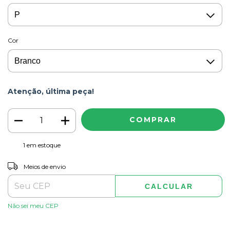
Cor
Atenção, última peça!
1
em estoque
ALTERAR CEP
Entregas para o CEP:
Meios de envio
CALCULAR
Não sei meu CEP