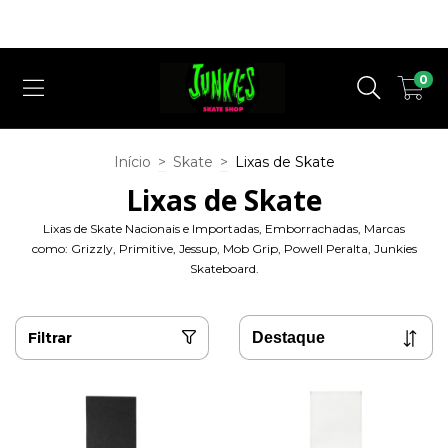
Cupom Desconto ( QUERO DESCONTO ) para a 1° Compra em nosso
Site !
0
Início
>
Skate
>
Lixas de Skate
Lixas de Skate
Lixas de Skate Nacionais e Importadas, Emborrachadas, Marcas
como: Grizzly, Primitive, Jessup, Mob Grip, Powell Peralta, Junkies
Skateboard.
Filtrar