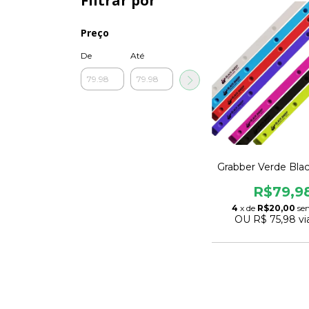
Filtrar por
Preço
De
Até
Grabber Verde Bla
R$79,9
4
x de
R$20,00
se
OU
R$ 75,98
vi