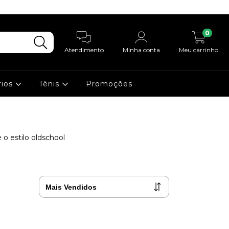
0
Atendimento
Minha conta
Meu carrinho
rios
Tênis
Promoções
 o estilo oldschool