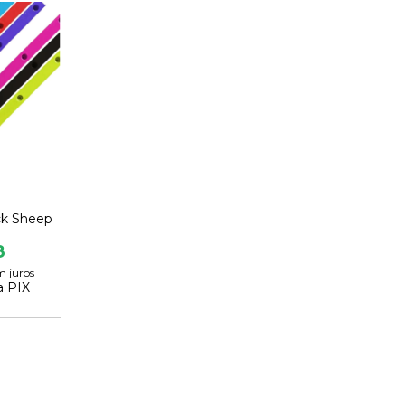
ck Sheep
8
m juros
a PIX