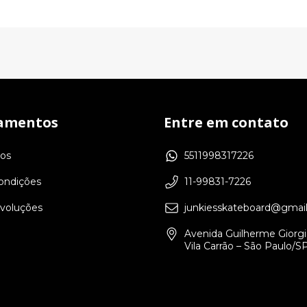
amentos
Entre em contato
os
5511998317226
ondições
11-99831-7226
evoluções
junkiesskateboard@gmai
Avenida Guilherme Giorgi,
Vila Carrão – São Paulo/S