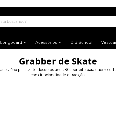
Cupom Desconto ( QUERO DESCONTO ) para a 1° Compra em nosso Site !
Longboard
Acessórios
Old School
Vestuá
Grabber de Skate
acessório para skate desde os anos 80, perfeito para quem curte
com funcionalidade e tradição.