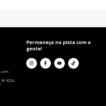
Permaneça na pista com a
gente!
l.com
 Nº 621A,
P