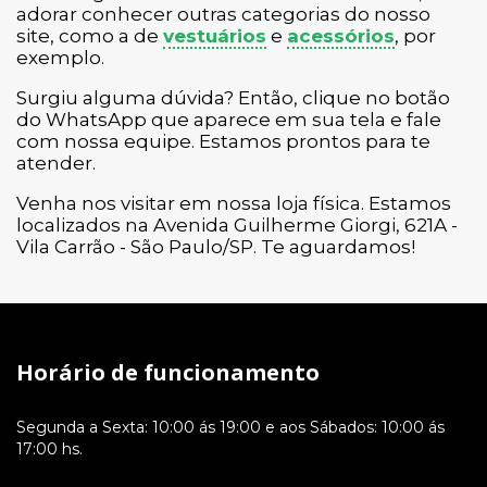
adorar conhecer outras categorias do nosso
site, como a de
vestuários
e
acessórios
, por
exemplo.
Surgiu alguma dúvida? Então, clique no botão
do WhatsApp que aparece em sua tela e fale
com nossa equipe. Estamos prontos para te
atender.
Venha nos visitar em nossa loja física. Estamos
localizados na Avenida Guilherme Giorgi, 621A -
Vila Carrão - São Paulo/SP. Te aguardamos!
Horário de funcionamento
Segunda a Sexta: 10:00 ás 19:00 e aos Sábados: 10:00 ás
17:00 hs.