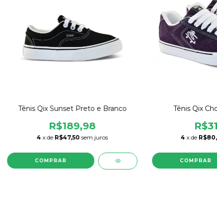
Tênis Qix Sunset Preto e Branco
Tênis Qix Ch
R$189,98
R$31
4
x de
R$47,50
sem juros
4
x de
R$80
COMPRAR
COMPRAR