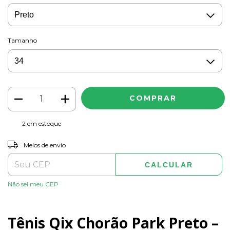
Tamanho
2
em estoque
ALTERAR CEP
Entregas para o CEP:
Meios de envio
CALCULAR
Não sei meu CEP
Tênis Qix Chorão Park Preto –