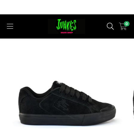
Cupom Desconto ( QUERO DESCONTO ) para a 1° Compra em nosso
Site !
0