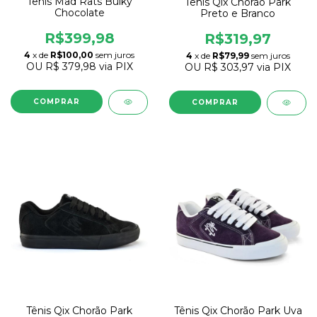
Tênis Mad Rats Bulky
Tênis Qix Chorão Park
Chocolate
Preto e Branco
R$399,98
R$319,97
4
x de
R$100,00
sem juros
4
x de
R$79,99
sem juros
OU
R$ 379,98
via PIX
OU
R$ 303,97
via PIX
COMPRAR
COMPRAR
Tênis Qix Chorão Park
Tênis Qix Chorão Park Uva