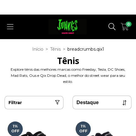
Cupom Desconto ( QUERO DESCONTO ) para a 1° Compra em nosso
Site !
0
Início
>
Tênis
>
breadcrumbs.qix1
Tênis
Explore tênis das melhores marcas como Freeday, Tesla, DC Shoes,
Mad Rats, Ous e Qix Drop Dead, o melhor do street wear para seu
estilo.
Filtrar
1
%
1
%
OFF
OFF