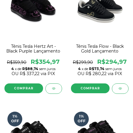
Tênis Tesla Hertz Art -
Tênis Tesla Flow - Black
Black Purple Lançamento
Gold Lançamento
R$354,97
R$294,97
R$359,90
R$299,90
4
x de
R$88,74
sem juros
4
x de
R$73,74
sem juros
OU
R$ 337,22
via PIX
OU
R$ 280,22
via PIX
COMPRAR
COMPRAR
1
%
1
%
OFF
OFF