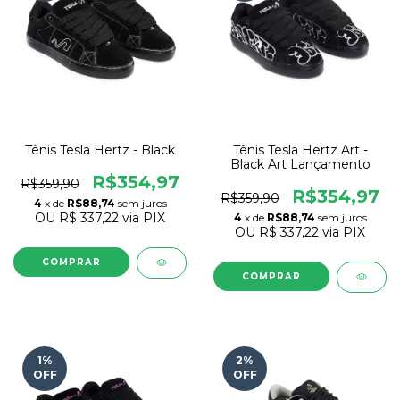
Tênis Tesla Hertz - Black
Tênis Tesla Hertz Art -
Black Art Lançamento
R$354,97
R$359,90
R$354,97
R$359,90
4
x de
R$88,74
sem juros
OU
R$ 337,22
via PIX
4
x de
R$88,74
sem juros
OU
R$ 337,22
via PIX
COMPRAR
COMPRAR
1
%
2
%
OFF
OFF