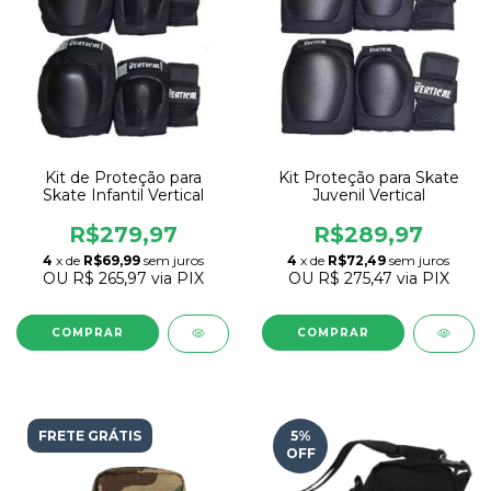
Kit de Proteção para
Kit Proteção para Skate
Skate Infantil Vertical
Juvenil Vertical
R$279,97
R$289,97
4
x de
R$69,99
sem juros
4
x de
R$72,49
sem juros
OU
R$ 265,97
via PIX
OU
R$ 275,47
via PIX
COMPRAR
COMPRAR
FRETE GRÁTIS
5
%
OFF