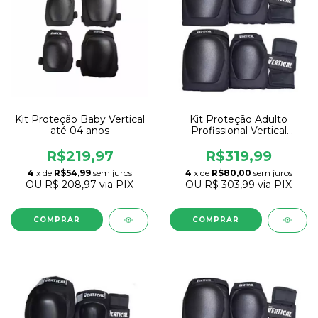
Kit Proteção Baby Vertical
Kit Proteção Adulto
até 04 anos
Profissional Vertical
Anatômico
R$219,97
R$319,99
4
x de
R$54,99
sem juros
4
x de
R$80,00
sem juros
OU
R$ 208,97
via PIX
OU
R$ 303,99
via PIX