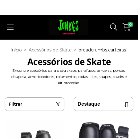
Cupom Desconto ( QUERO DESCONTO ) para a 1° Compra em nosso
Site !
0
Início
>
Acessórios de Skate
>
breadcrumbs.carteiras1
Acessórios de Skate
Encontre acessórios para o seu skate: parafusos, arruelas, porcas,
chupeta, amortecedores, rolamentos, rodas, lixas, shapes, trucks e
kit proteção.
Filtrar